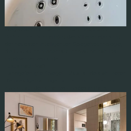
Wegweisend in Sachen Smart Hospitality
Sofitel The Palm
erhöht das Villenerlebnis mit
der neuesten intelligenten Spiegeltechnologie,
die Luxus und modernste Innovation nahtlos
miteinander verbindet.
Luxus nach Maß
Handgefertigte Spiegel-TVs aus Edelstahl zieren
die prestigeträchtige
La Clef Tour Eiffel von
Ascott,
auf den Champs-Élysées in Paris.