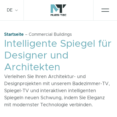
Direkt
zum
DE
Inhalt
wechseln
Startseite
–
Commercial Buildings
Smart Mirror
Intelligente Spiegel für
Designer und
Technologies
Architekten
Kontakt
Verleihen Sie Ihren Architektur- und
Designprojekten mit unserem Badezimmer-TV,
Für Unternehmen
Spiegel-TV und interaktiven intelligenten
Spiegeln neuen Schwung, indem Sie Eleganz
mit modernster Technologie verbinden.
Service und Unterstützung