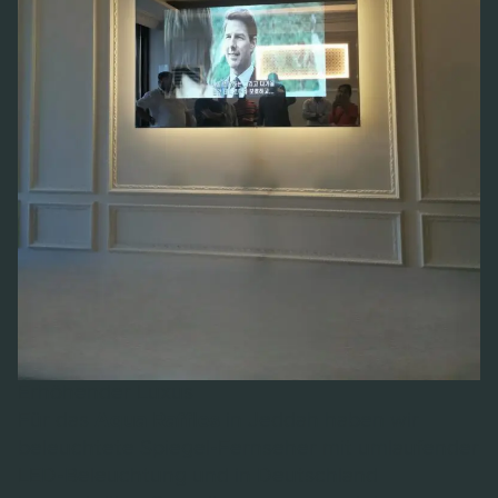
Erhöhender Luxus
Für das
Aqua Raffles
in Jeddah haben wir
beleuchtete Spiegel-Fernseher mit umlaufender
LED-Beleuchtung und in Deutschland