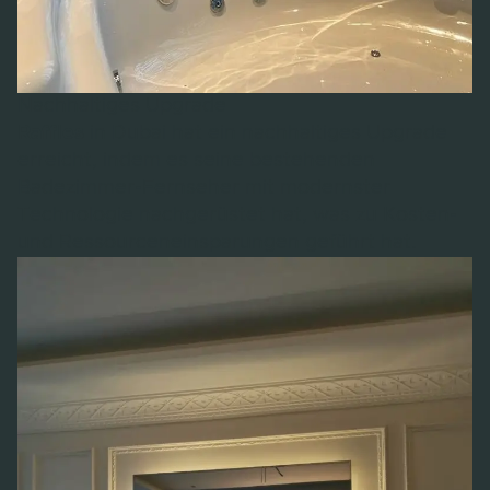
Nachhaltiges Upgrade
Raffles
in Dubai hat ein nachhaltiges Upgrade
erreicht, indem es seine bestehenden
Badezimmer-Fernseher mit modernster
Technologie nachgerüstet hat, was zu Kosten-
und Ressourceneinsparungen geführt hat.