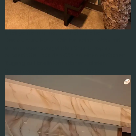
Intelligente Informationsdrehscheibe
Das
Mercure Hotel
Köln hat seine Lobby mit
einem neuen spiegelnden Smart-Display
ausgestattet, das den Gästen einen einfachen
Zugang zu Hotelinformationen, lokalen
Sehenswürdigkeiten und mehr bietet.