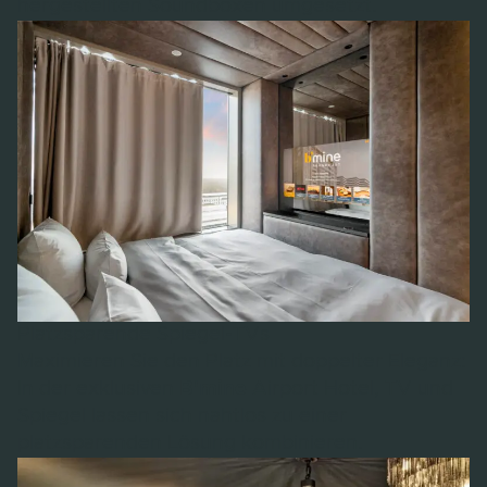
hergestellten Soundboxen umgesetzt.
Platzsparende Spiegel-TVs
Maximieren Sie den Platz mit doppelter Eleganz:
In der exklusiven
B'mine
Airport Hotel, TV und
Spiegel lassen sich nahtlos zu einer
platzsparenden Lösung kombinieren.