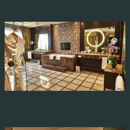
Der verschwindende Spiegel-Fernseher
bereichert diskret das private Dining-Erlebnis in
Hamburgs "
Das Bootshaus
" Restaurant.
Verbessertes Gästeerlebnis
Das
Frankfurter Hof by Steigenberger
hat sein
Gästeerlebnis mit der Installation neuer
Badezimmer-Fernseher von MUES-TEC als Teil
einer umfassenden Renovierung verbessert.